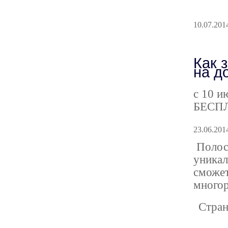
10.07.201
Как 
на д
с 10 и
БЕСП
23.06.201
Полоса
уникал
сможет
многор
Стра