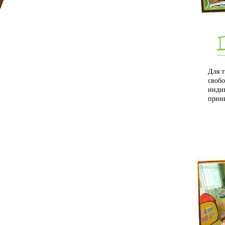
Для т
своб
индив
прин