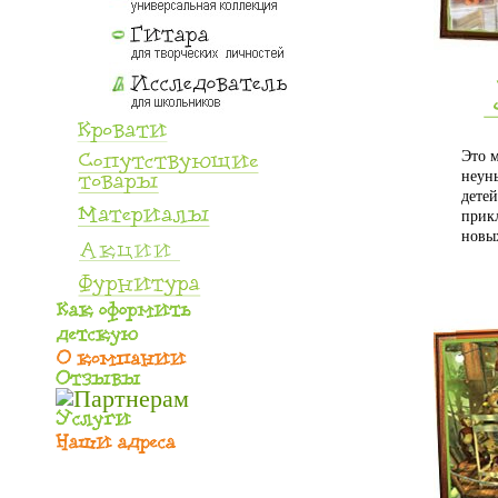
Это 
неун
детей
прик
новы