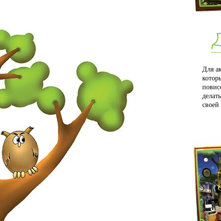
Для а
котор
повис
делать
своей 