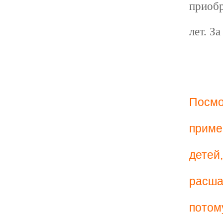
приобр
лет. З
Посмо
приме
детей
расша
потом