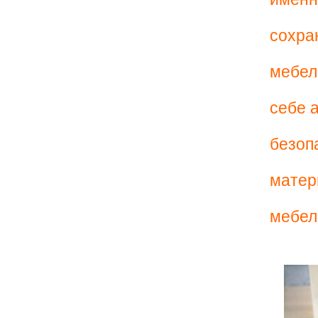
сохра
мебел
себе 
безоп
матер
мебел