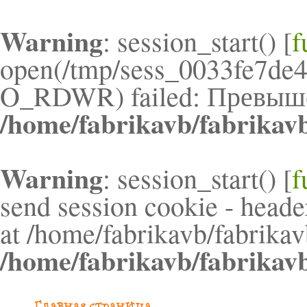
Warning
: session_start() [
f
open(/tmp/sess_0033fe7de
O_RDWR) failed: Превышен
/home/fabrikavb/fabrikav
Warning
: session_start() [
f
send session cookie - header
at /home/fabrikavb/fabrikav
/home/fabrikavb/fabrikav