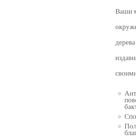
Ваши м
окруже
дерева
издавн
своими
Ант
пов
бак
Спо
Пол
бла