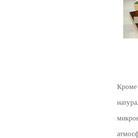
Кроме 
натура
микрок
атмосф