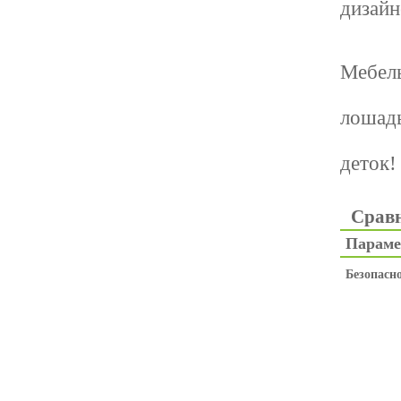
дизайн
Мебель
лошадь
деток!
Сравн
Парам
Безопасн