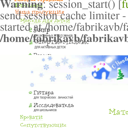
Warning
: session_start() [
f
send session cache limiter -
started at /home/fabrikavb/
/home/fabrikavb/fabrikav