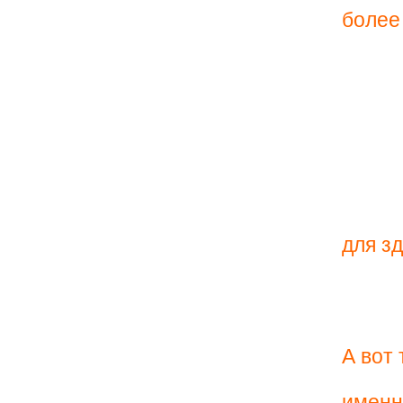
более
для з
А вот
именн