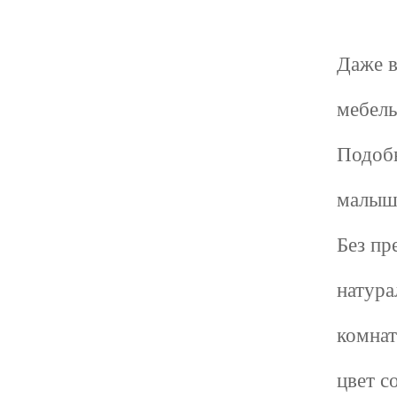
Даже в
мебель
Подобн
малышу
Без пр
натура
комнат
цвет с