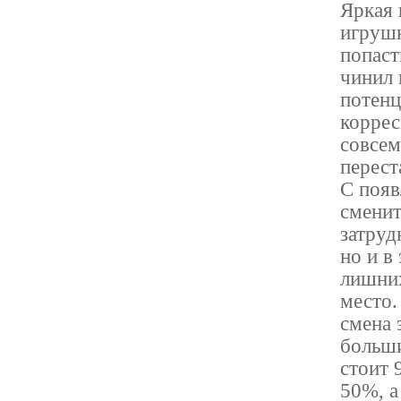
Яркая 
игрушк
попаст
чинил 
потенц
коррес
совсем
перест
С появ
сменит
затруд
но и в
лишних
место.
смена 
больши
стоит 
50%, а