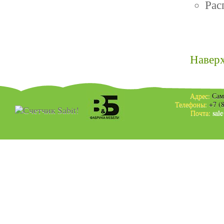
Рас
Навер
Адрес:
Сам
Телефоны:
+7 (
Почта:
sal