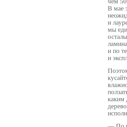
чем 50
В мае 
неожид
и лаур
мы еди
осталь
ламина
и по т
и эксп
Поэтом
кусайт
влажно
ползат
каким 
дерево
исполн
— По 