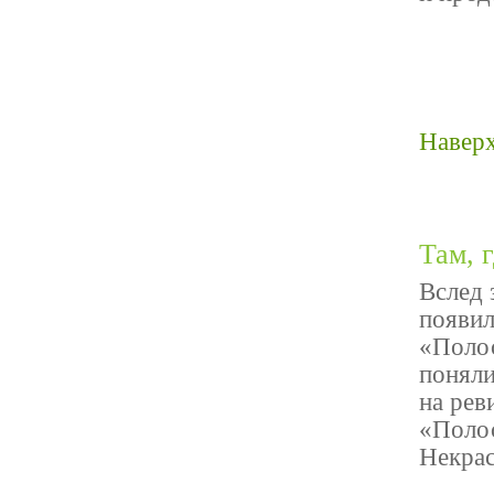
Навер
Там, 
Вслед 
появил
«Полос
поняли
на рев
«Полос
Некрас