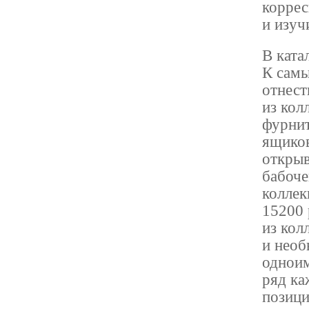
коррес
и изуч
В ката
К сам
отнест
из кол
фурни
ящиков
открыв
бабоче
коллек
15200 
из кол
и нео
одноим
ряд ка
позици