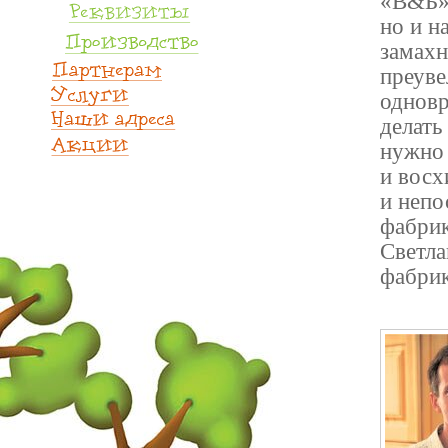
«В&Б» 
но и н
замахн
преуве
одновр
делать
нужно 
и восх
и непо
фабрик
Светла
фабрик