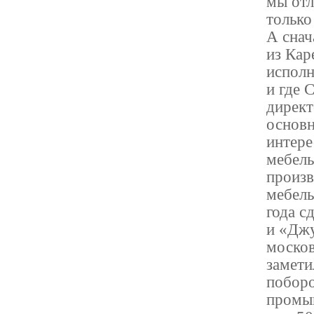
мы отл
только
А снач
из Кар
исполн
и где 
директ
основн
интере
мебель
произв
мебель
года с
и «Джу
москов
замети
поборо
промыш