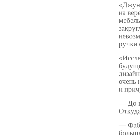
«Джунг
на вер
мебель
закруг
невозм
ручки 
«Иссле
будущи
дизайн
очень 
и прич
— До н
Откуд
— Фаб
больше