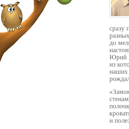
сразу 
разных
до мел
настоя
Юрий Б
из кот
наших 
рождал
«Замок
стенам
полочк
кроват
и поле