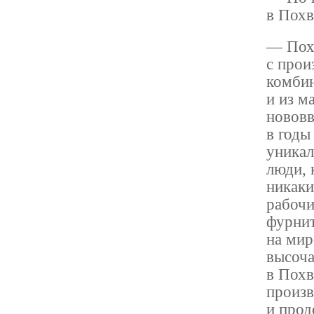
в Похв
— Похв
с прои
комбин
и из м
нововв
в годы
уникал
люди, 
никаки
рабочи
фурнит
на мир
высоча
в Похв
произв
и прод