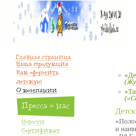
«Де
(Жу
«Та
(«С
Детск
«Поло
и наив