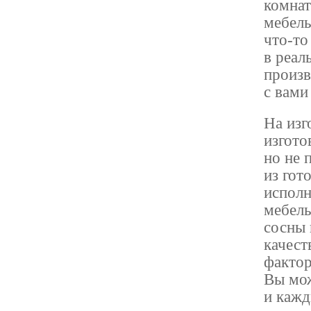
комнат
мебель
что-то
в реал
произв
с вами
На изг
изгото
но не 
из гот
исполн
мебель
сосны 
качест
фактор
Вы мож
и кажд