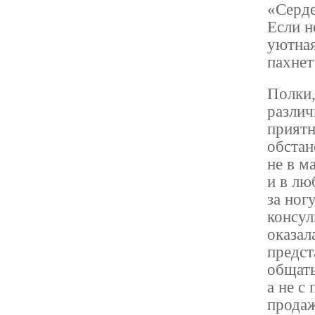
«Серде
Если н
уютная
пахнет
Полки,
различ
приятн
обстан
не в м
и в лю
за ног
консул
оказал
предст
общать
а не с
продаж