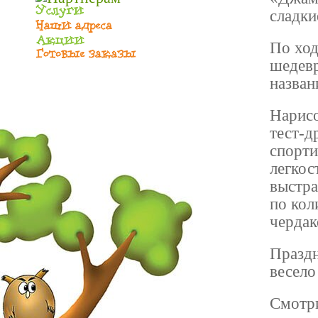
сладки
По ход
шедевр
назван
Нарисо
тест-д
спорти
легкос
выстра
по кол
чердак
Праздн
весело
Смотри