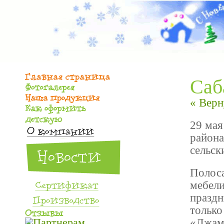
Саб
« Верн
29 мая
района
сельск
Полоса
мебели
праздн
только
«Джамп