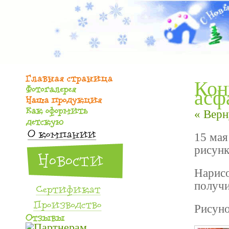
Кон
асф
« Верн
15 мая
рисунк
Нарис
получи
Рисуно