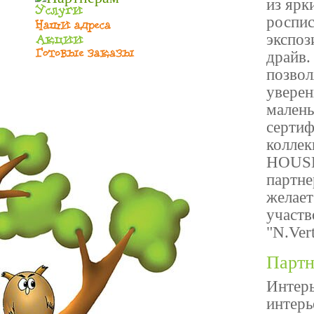
из ярк
роспис
экспоз
драйв.
позвол
уверен
малень
сертиф
коллек
HOUSE,
партне
желает
участв
"N.Ver
Партн
Интерь
интер