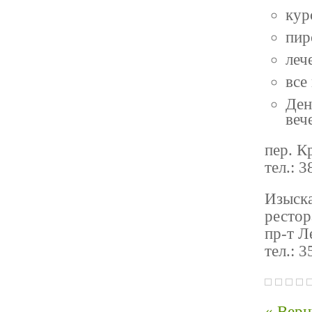
кур
пир
леч
все
Ден
веч
пер. К
тел.: 
Изыска
ресто
пр-т Л
тел.: 
« Верн