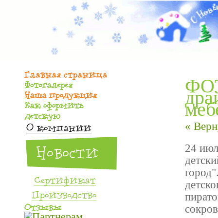
ФОТ
дра
меб
« Верн
24 июл
детски
город"
детско
пирато
сокров