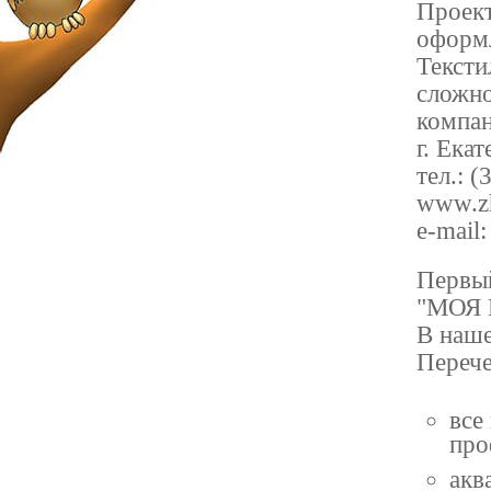
Проект
оформл
Тексти
сложно
компан
г. Ека
тел.: 
www.zh
e-mail:
Первый
"МОЯ 
В наше
Перече
все
про
акв