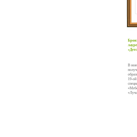
Брон
лауре
«Детс
В ноя
получ
образ
19-ой
специ
«Мебе
«Лучш