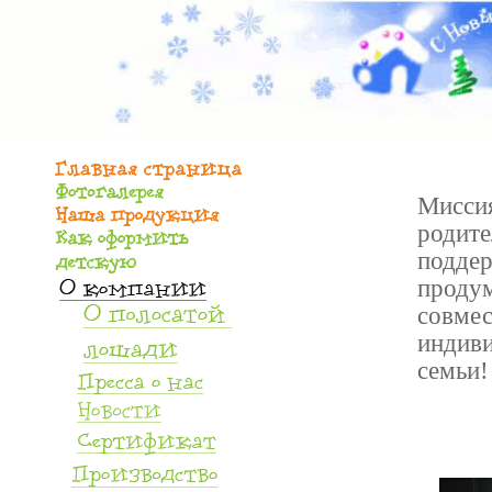
Мисси
родите
поддер
продум
совмес
индиви
семьи!