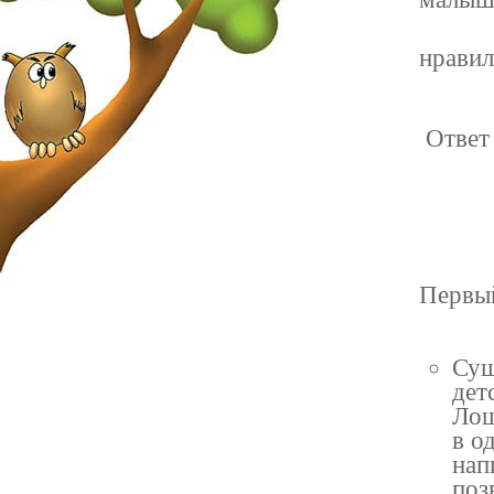
нравил
Ответ 
Первы
Сущ
дет
Лош
в о
нап
поз