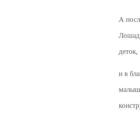
А посл
Лошадк
деток,
и в бл
малыш
констр