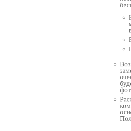
бес
Воз
зам
оче
буд
фот
Рас
ком
осн
Пол