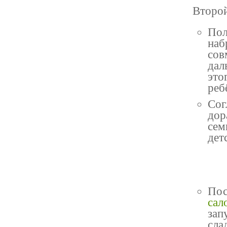
Второ
Пол
наб
сов
дал
это
реб
Сог
дор
сем
дет
Пос
сал
зап
сла