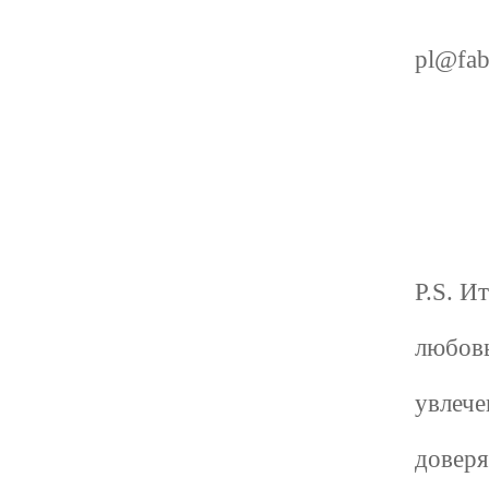
pl@fab
P.S. И
любовь
увлече
доверя