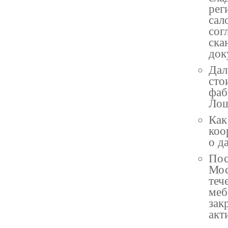
рег
сал
сог
ска
док
Дал
сто
фаб
Лош
Как
коо
о д
Пос
Мос
теч
меб
зак
акт