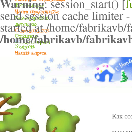
Warning
: session_start() [
f
send session cache limiter -
started at /home/fabrikavb/
/home/fabrikavb/fabrikav
Как со
малыш