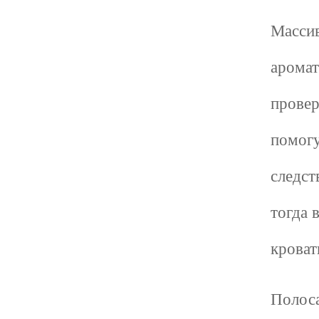
Масси
аромат
провер
помогу
следст
тогда 
кроват
Полоса