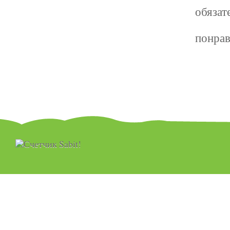
обязат
понра