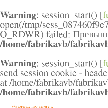
Warning
: session_start() [
f
open(/tmp/sess_087460f9e
O_RDWR) failed: Превышен
/home/fabrikavb/fabrikav
Warning
: session_start() [
f
send session cookie - header
at /home/fabrikavb/fabrikav
/home/fabrikavb/fabrikav