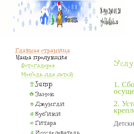
1. Сб
осуще
2. Ус
крепле
Детски