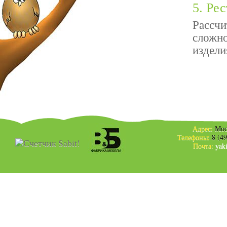
5. Ре
Рассчи
сложно
издели
Адрес:
Мос
Телефоны:
8 (4
Почта:
yak