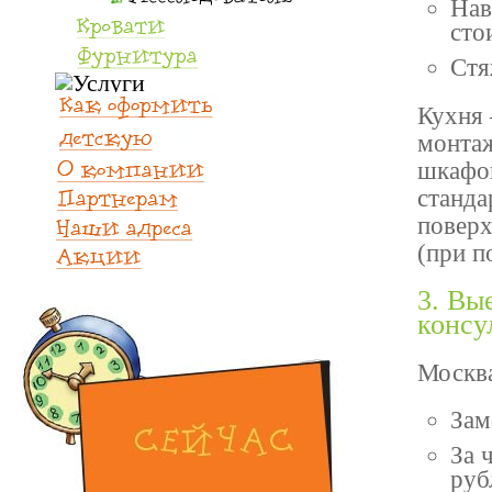
Нав
сто
Стя
Кухня 
монтаж
шкафов
станда
поверх
(при п
3. Вы
консу
Москв
Зам
За 
руб