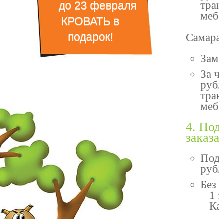
до 23 февраля
тра
меб
КРОВАТЬ в
подарок!
Самара
Зам
За 
руб
тра
меб
4. По
заказ
Под
руб
Без
1 э
Каж